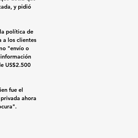
ada, y pidió 
a política de 
a los clientes 
mo "envío o 
 información 
 de US$2.500 
en fue el 
 privada ahora 
ocura".