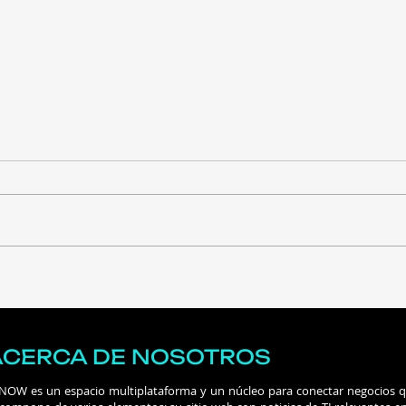
Costa Rica inicia con un
Ataq
evento virtual la ruta hacia
IA 
Innkind FiEd 2026 para
más 
debatir el impacto de la IA
ACERCA DE NOSOTROS
en las universidades
 NOW es un espacio multiplataforma y un núcleo para conectar negocios 