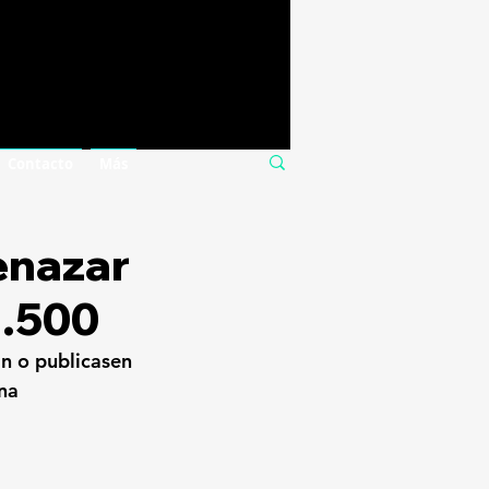
Contacto
Más
enazar
2.500
n o publicasen 
na 