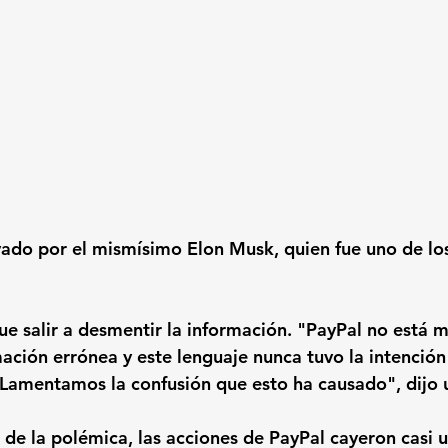
yado por el mismísimo 
Elon Musk
, quien fue uno de l
e salir a desmentir la información. "PayPal no está m
ación errónea y este lenguaje nunca tuvo la intención 
. Lamentamos la confusión que esto ha causado", dijo 
e la polémica, las acciones de PayPal cayeron casi u