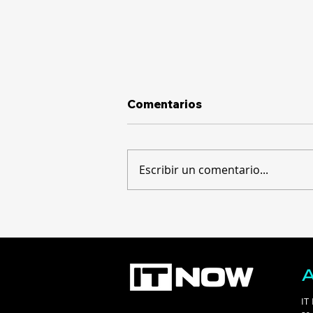
Comentarios
Escribir un comentario...
Construyendo el futuro
financiero: llega a
Guatemala la IX edición
del 5B Digital Summit
IT