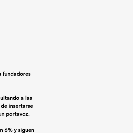
os fundadores 
ultando a las 
de insertarse 
un portavoz.
n 6% y siguen 