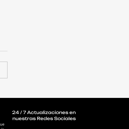
ues impulsados por
aumentaron un 56%
que el año pasado
24 / 7 Actualizaciones en
nuestras Redes Sociales
que