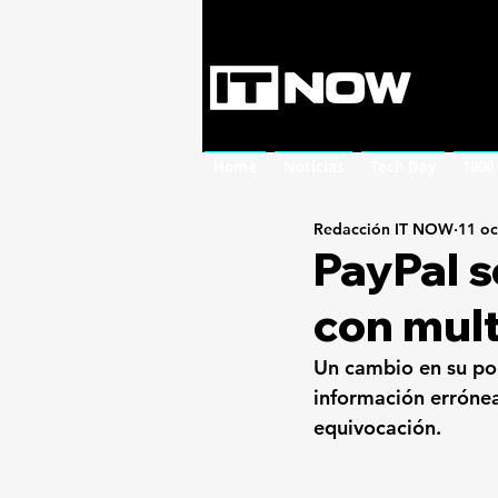
Home
Noticias
Tech Day
1000
Redacción IT NOW
11 oc
PayPal s
con mult
Un cambio en su pol
información errónea
equivocación.