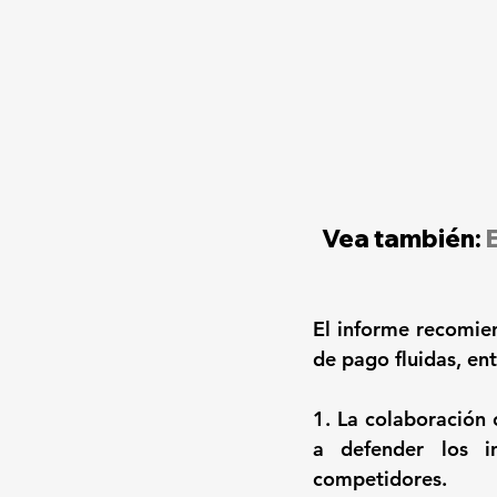
Vea también: 
El informe recomien
de pago fluidas, entr
1. La colaboración 
a defender los i
competidores. 