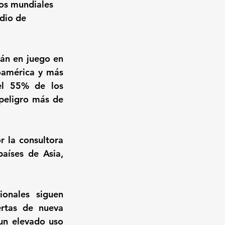
sos mundiales 
dio de 
án en juego en 
américa y más 
l 55% de los 
peligro más de 
r la consultora 
íses de Asia, 
nales siguen 
rtas de nueva 
un elevado uso 