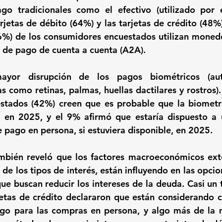
o tradicionales como el efectivo (utilizado por 
arjetas de débito (64%) y las tarjetas de crédito (48%
%) de los consumidores encuestados utilizan moneder
 de pago de cuenta a cuenta (A2A).
yor disrupción de los pagos biométricos (aute
cas como retinas, palmas, huellas dactilares y rostros)
stados (42%) creen que es probable que la biometría
 en 2025, y el 9% afirmó que estaría dispuesto a u
 pago en persona, si estuviera disponible, en 2025.
ambién reveló que los factores macroeconómicos ext
a de los tipos de interés, están influyendo en las opci
ue buscan reducir los intereses de la deuda. Casi un t
jetas de crédito declararon que están considerando c
go para las compras en persona, y algo más de la m