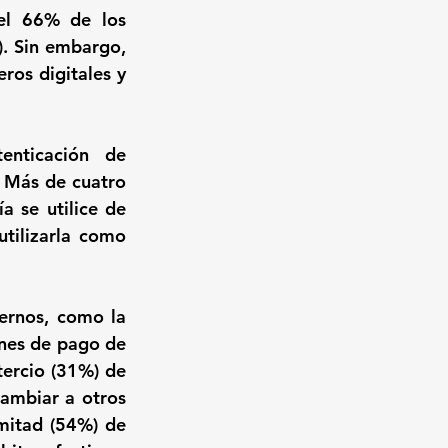
el 66% de los 
). Sin embargo, 
os digitales y 
nticación de 
. Más de cuatro 
 se utilice de 
tilizarla como 
ernos, como la 
ones de pago de 
ercio (31%) de 
ambiar a otros 
itad (54%) de 