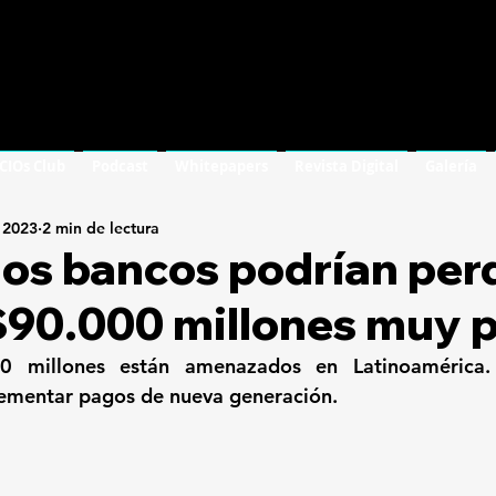
 CIOs Club
Podcast
Whitepapers
Revista Digital
Galería
 2023
2 min de lectura
los bancos podrían per
$90.000 millones muy 
 millones están amenazados en Latinoamérica. L
lementar pagos de nueva generación.