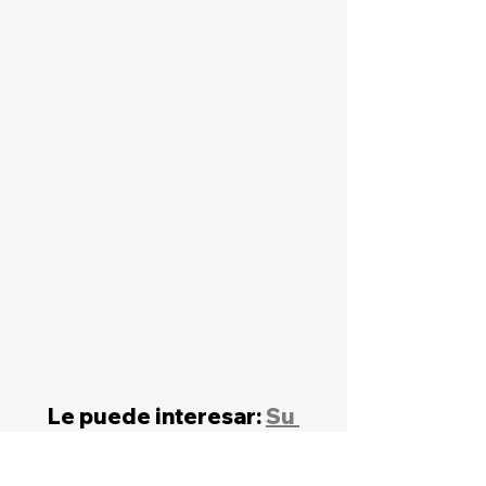
Le puede interesar: 
Su 
próximo asistente creativo: 
cómo crear un generador 