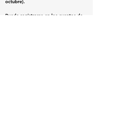
octubre).
Puede registrarse en los eventos de 
la gira siguiendo 
este enlace
. Para 
más información, visite 
itnow.live
.
Ver también: 
Así fue el Tech 
Day Guatemala 2023
Nota principal
Eventos