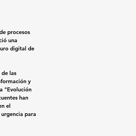
 de procesos 
ció una 
uro digital de 
de las 
nformación y 
a 
"Evolución 
cuentes han 
n el 
 urgencia para 