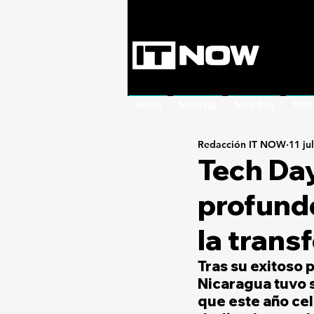
Home
Noticias
Tech Day
1000
Redacción IT NOW
11 ju
Tech Day
profundo
la trans
Tras su exitoso 
Nicaragua tuvo s
que este año cel