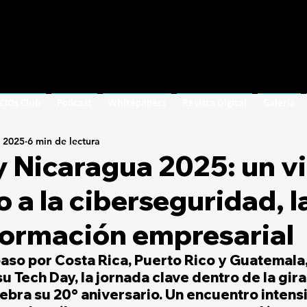
 CIOs Club
Podcast
Whitepapers
Revista Digital
Galería
l 2025
6 min de lectura
 Nicaragua 2025: un vi
 a la ciberseguridad, la
formación empresarial
paso por Costa Rica, Puerto Rico y Guatemala,
u Tech Day, la jornada clave dentro de la gir
ebra su 20° aniversario. Un encuentro intensi