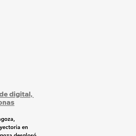
e digital, 
onas
agoza
, 
yectoria en 
goza desglosó 