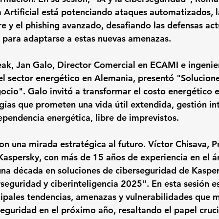
 Artificial está potenciando 
ataques automatizados, l
e y el phishing avanzado
, desafiando las defensas act
s para adaptarse a estas nuevas amenazas.
ak, 
Jan Galo
, Director Comercial en ECAMI e ingenier
el sector energético en Alemania, presentó 
"Solucione
gocio"
. Galo invitó a transformar el costo energético e
ías que prometen una vida útil extendida, gestión int
ependencia energética, libre de imprevistos.
n una mirada estratégica al futuro. 
Víctor Chisava
, P
spersky, con más de 15 años de experiencia en el á
na década en soluciones de ciberseguridad de Kaspers
seguridad y ciberinteligencia 2025"
. En esta sesión e
cipales tendencias, amenazas y vulnerabilidades que m
guridad en el próximo año, resaltando el papel crucia