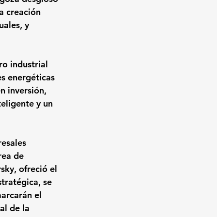
a creación 
uales, y 
o industrial 
s energéticas 
n inversión, 
eligente y un 
resales 
rea de 
ky, ofreció el 
stratégica, se 
arcarán el 
l de la 