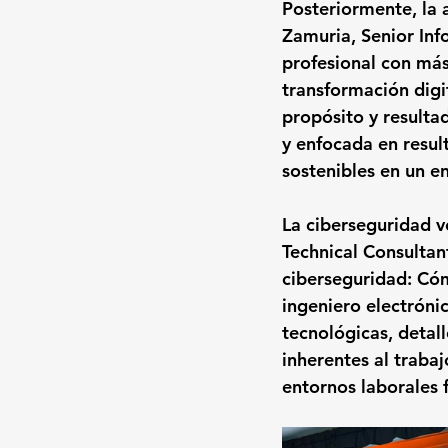
Posteriormente, la a
Zamuria
, Senior In
profesional con más
transformación digit
propósito y resulta
y enfocada en resul
sostenibles en un e
La ciberseguridad vo
Technical Consulta
ciberseguridad: Có
ingeniero electróni
tecnológicas, detal
inherentes al trabaj
entornos laborales f