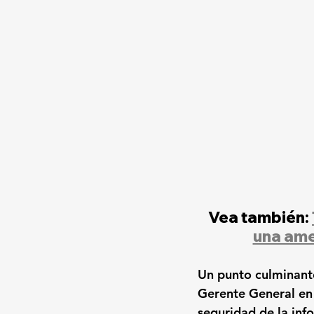
Vea también: 
una ame
Un punto culminante
Gerente General en
seguridad de la info