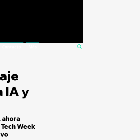
Contacto
Más
aje
 IA y
 ahora 
a Tech Week 
vo 