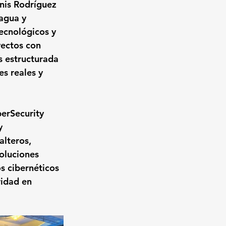
nis Rodríguez 
agua y 
ecnológicos y 
yectos con 
s estructurada 
s reales y 
berSecurity 
y 
alteros, 
oluciones 
s cibernéticos 
ridad en 