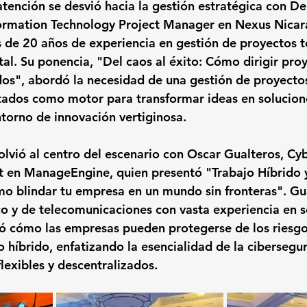
tención se desvió hacia la gestión estratégica con 
De
formation Technology Project Manager en Nexus Nicar
 de 20 años de experiencia en gestión de proyectos t
al. Su ponencia, 
"Del caos al éxito: Cómo dirigir pro
dos"
, abordó la necesidad de una gestión de proyecto
tados como motor para transformar ideas en solucione
ntorno de innovación vertiginosa.
lvió al centro del escenario con 
Oscar Gualteros
, Cy
nt en ManageEngine, quien presentó 
"Trabajo Híbrido 
mo blindar tu empresa en un mundo sin fronteras"
. Gu
co y de telecomunicaciones con vasta experiencia en s
ló cómo las empresas pueden protegerse de los riesgo
o híbrido, enfatizando la esencialidad de la cibersegu
lexibles y descentralizados.