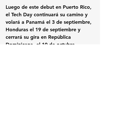
Luego de este debut en Puerto Rico, 
el Tech Day continuará su camino y 
volará a Panamá el 3 de septiembre, 
Honduras el 19 de septiembre y 
cerrará su gira en República 
Dominicana, el 10 de octubre.
Para más información sobre el Tech 
Day Puerto Rico 2024 y registrarse 
tanto en el evento como en los 
talleres privados, visite 
https://www.itnow.live/puerto-rico
.