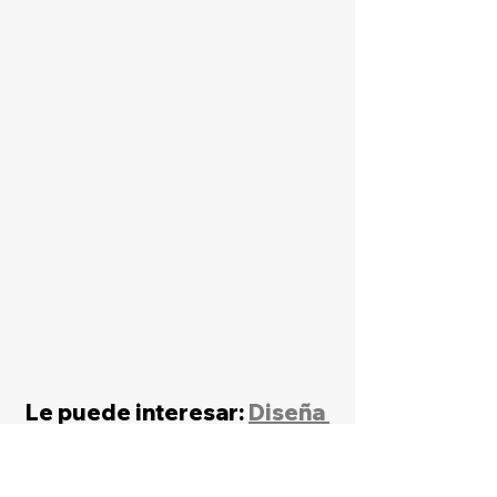
Le puede interesar: 
Diseña 
tus programas de RRHH a 
medida en Prompt IT! #23