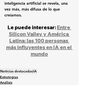
inteligencia artificial se revela, una 
vez más, más difusa de lo que 
creíamos.
Le puede interesar: 
Entre 
Silicon Valley y América 
Latina: las 100 personas 
más influyentes en IA en el 
mundo
Noticias destacadas
IA
Estrategias
Análisis
Innovación