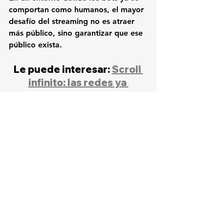
comportan como humanos, el mayor 
desafío del streaming no es atraer 
más público, sino garantizar que ese 
público exista.
Le puede interesar: 
Scroll 
infinito: las redes ya 
superan a la televisión en 
horas vistas
Noticias destacadas
Ultimas noticias
IA
Análisis
Gestión
Redes sociales
Ver todo
Entradas relacionadas