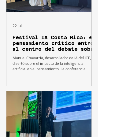
22 jul
Festival IA Costa Rica: el
pensamiento crítico entra
al centro del debate sobre
inteligencia artificial
Manuel Chavarría, desarrollador de IA del ICE,
disertó sobre el impacto de la inteligencia
artificial en el pensamiento. La conferencia
propuso analizar qué habilidades no deberían
delegarse nunca a la tecnología. Durante la
ponencia, Chavarría planteó que la inteligencia
artificial representa un cambio distinto al de otras
innovaciones tecnológicas porque, por primera
vez, una herramienta es capaz de ejecutar tareas
tradicionalmente asociadas al pensamiento
humano, como resu