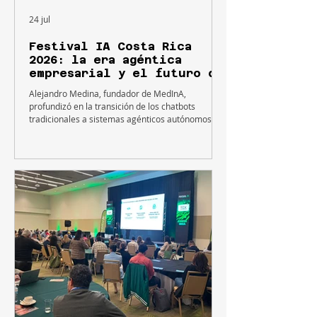
24 jul
Festival IA Costa Rica
2026: la era agéntica
empresarial y el futuro de
la operativa corporativa
Alejandro Medina, fundador de MedInA,
profundizó en la transición de los chatbots
tradicionales a sistemas agénticos autónomos
capaces de razonar, ejecutar tareas complejas y
transformar radicalmente la productividad de las
organizaciones. La inteligencia artificial ha dejado
de ser únicamente una interfaz de chat con la que
los usuarios interactúan para obtener respuestas
de texto. En la actualidad, el entorno corporativo
se adentra de lleno en la era agéntica, un
paradigma