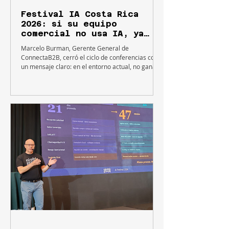
Festival IA Costa Rica
2026: si su equipo
comercial no usa IA, ya
está perdiendo ventas
Marcelo Burman, Gerente General de
ConnectaB2B, cerró el ciclo de conferencias con
un mensaje claro: en el entorno actual, no ganará
la empresa que simplemente compre o use más
herramientas de inteligencia artificial, sino
aquella que rediseñe su trabajo comercia.
Durante el Festival IA Costa Rica, Marcelo
Burman, Gerente General de ConnectaB2B, cerró
el ciclo de conferencias con una contundente
presentación titulada "Si su equipo comercial no
usa IA, ya está perdiendo ventas