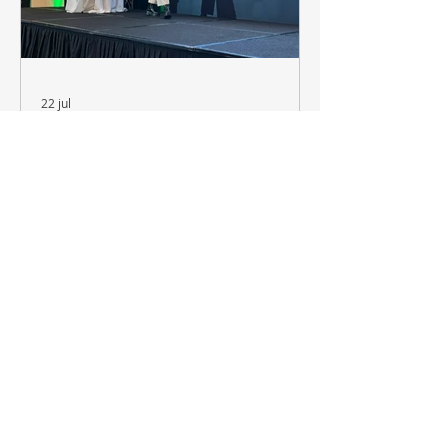
22 jul
Festival IA Costa Rica
2026: el salto hacia la
"empresa agéntica" y el
poder de centralizar los
María Montoya, de Martinexsa, expuso un cambio
datos
de paradigma inminente: la necesidad de pasar
de usar inteligencias artificiales que solamente
hacen predicciones a implementar agentes
autónomos que entiendan los datos del negocio,
convivan en la arquitectura y tomen decisiones
con la mínima intervención humana. Durante el
Festival IA Costa Rica 2026, María Isabel Montoya,
Arquitecta de Data e IA en Martinexsa, instruyó a
la audiencia con su conferencia "The agentic
enterprise"