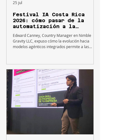
25 jul
Festival IA Costa Rica
2026: cómo pasar de la
automatización a la
transformación de procesos
Edward Canney, Country Manager en Nimble
end-to-end con IA agéntica
Gravity LLC, expuso cómo la evolución hacia
modelos agénticos integrados permite a las
organizaciones reducir tiempos operativos de
semanas a minutos mediante un enfoque de
proceso completo en lugar de esfuerzos aislados.
En la actualidad, la mayoría de las empresas
operan con un ecosistema fragmentado de
soluciones: automatizaciones robóticas de
procesos (RPA), tableros de control (dashboards)
aislados y modelos de datos departamental