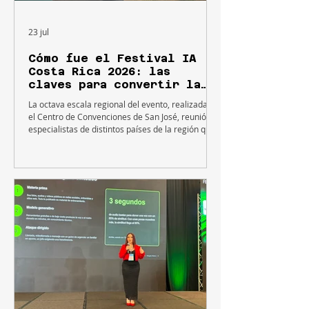
23 jul
Cómo fue el Festival IA
Costa Rica 2026: las
claves para convertir la
IA en una ventaja
La octava escala regional del evento, realizada en
competitiva
el Centro de Convenciones de San José, reunió a
especialistas de distintos países de la región que
analizaron el impacto de la inteligencia artificial
en áreas como marketing, ventas, gobernanza,
analítica de datos, automatización empresarial,
ciberseguridad y producción de contenidos. La
jornada puso el foco en la adopción práctica de
esta tecnología y en los desafíos que enfrentan
las organizaciones. La inteligencia artific