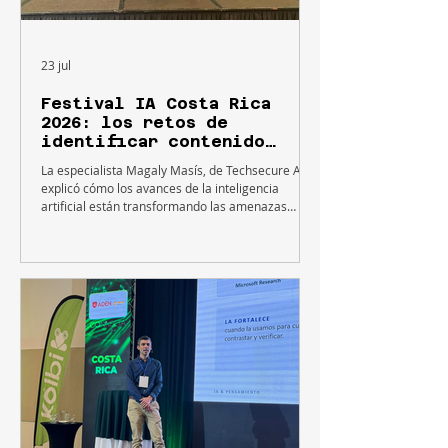
23 jul
Festival IA Costa Rica
2026: los retos de
identificar contenido
generado por IA
La especialista Magaly Masís, de Techsecure AI,
explicó cómo los avances de la inteligencia
artificial están transformando las amenazas
digitales y por qué la verificación se ha convertido
en una habilidad indispensable para personas y
organizaciones. La acelerada evolución de la
inteligencia artificial (IA) está redefiniendo la
manera en que las personas interactúan con la
información digital. Si bien esta tecnología
impulsa importantes avances en productividad e
innovación,