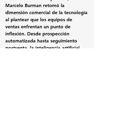
Marcelo Burman retomó la 
dimensión comercial de la tecnología 
al plantear que los equipos de 
ventas enfrentan un punto de 
inflexión. Desde prospección 
automatizada hasta seguimiento 
postventa, la inteligencia artificial 
comienza a posicionarse como un 
copiloto permanente para mejorar 
conversión, productividad y 
velocidad de respuesta.
Más allá de las herramientas 
específicas, el Festival IA República 
Dominicana dejó una conclusión 
transversal: la discusión regional 
sobre inteligencia artificial está 
cambiando. El foco ya no está 