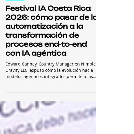
25 jul
Eventos
Festival IA Costa Rica
2026: cómo pasar de la
automatización a la
transformación de
procesos end-to-end
con IA agéntica
Edward Canney, Country Manager en Nimble
Gravity LLC, expuso cómo la evolución hacia
modelos agénticos integrados permite a las
organizaciones reducir tiempos operativos de
semanas a minutos mediante un enfoque de
proceso completo en lugar de esfuerzos
aislados. En la actualidad, la mayoría de las
empresas operan con un ecosistema