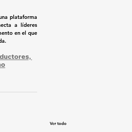
na plataforma 
cta a líderes 
ento en el que 
da.
uctores, 
mo
Ver todo