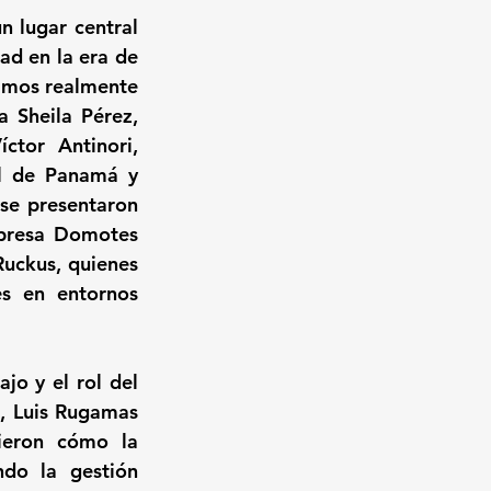
 lugar central 
ad en la era de 
amos realmente 
 Sheila Pérez, 
tor Antinori, 
l de Panamá y 
e presentaron 
presa Domotes 
uckus, quienes 
s en entornos 
jo y el rol del 
, Luis Rugamas 
eron cómo la 
ndo la gestión 