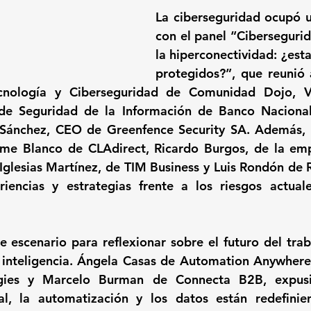
La ciberseguridad ocupó un
con el panel “Cibersegurid
la hiperconectividad: ¿est
protegidos?”, que reunió a
ecnología y Ciberseguridad de Comunidad Dojo, Víc
 de Seguridad de la Información de Banco Naciona
Sánchez, CEO de Greenfence Security SA. Además, s
ime Blanco de CLAdirect, Ricardo Burgos, de la em
glesias Martínez, de TIM Business y Luis Rondón de R
iencias y estrategias frente a los riesgos actuale
e escenario para reflexionar sobre el futuro del traba
a inteligencia. Ángela Casas de Automation Anywhere
gies y Marcelo Burman de Connecta B2B, expusi
cial, la automatización y los datos están redefinie