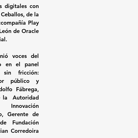
 digitales con 
eballos, de la 
ccompañía Play 
León de Oracle 
al.
nió voces del 
o en el panel 
sin fricción: 
or público y 
olfo Fábrega, 
 la  Autoridad 
nnovación 
, Gerente de 
de Fundación 
ian Corredoira 