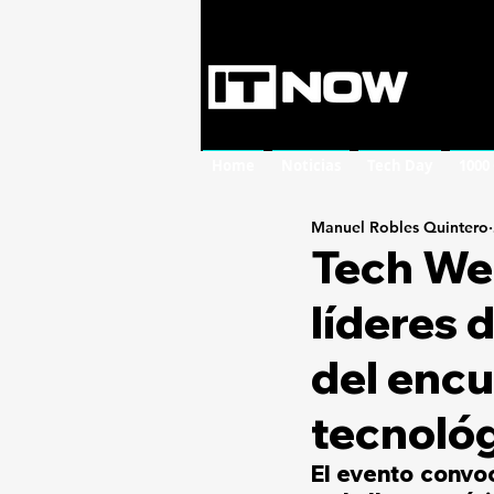
Home
Noticias
Tech Day
1000
Manuel Robles Quintero
Tech We
líderes 
del encu
tecnológ
El evento convo