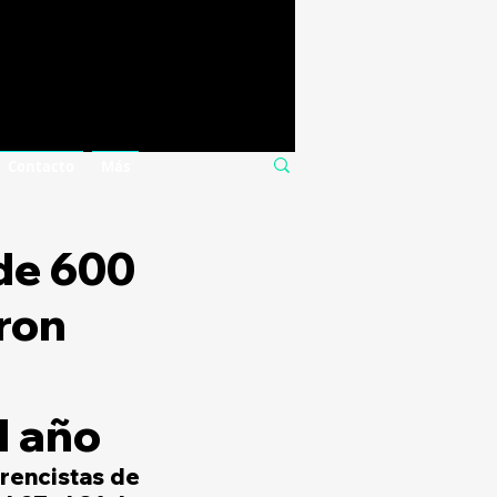
Contacto
Más
de 600
aron
l año
rencistas de 