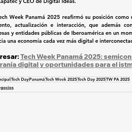
apatec y CEO de Digital Ideas.
Tech Week Panamá 2025 reafirmó su posición como u
nto, actualización e interacción, que además cone
esas y entidades públicas de Iberoamérica en un mom
cia una economía cada vez más digital e interconecta
resar: 
Tech Week Panamá 2025: semicond
anía digital y oportunidades para el ist
ncipal
Tech Day
Panamá
Tech Week 2025
Tech Day 2025
TW PA 2025
gocios